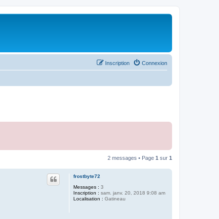
Inscription
Connexion
2 messages • Page
1
sur
1
frostbyte72
Messages :
3
Inscription :
sam. janv. 20, 2018 9:08 am
Localisation :
Gatineau