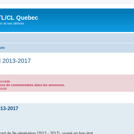
TL/CL Quebec
ec et ses dérivés
uto
d 2013-2017
omobile.
-vous de commentaires dans les annonces.
ivité
013-2017
ord de 9e génération (2013 - 2017), usagé en bon état.