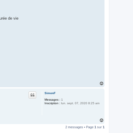
urée de vie
H
a
u
SimonF
t
Messages :
1
Inscription :
lun. sept. 07, 2020 8:25 am
H
a
2 messages • Page
1
sur
1
u
t