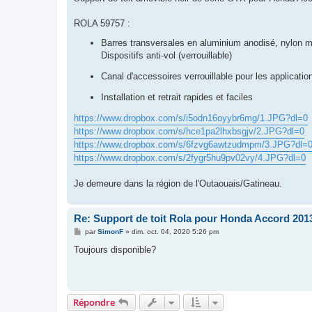
e
ROLA 59757 :
Barres transversales en aluminium anodisé, nylon mo
Dispositifs anti-vol (verrouillable)
Canal d'accessoires verrouillable pour les applicati
Installation et retrait rapides et faciles
https://www.dropbox.com/s/i5odn16oyybr6mg/1.JPG?dl=0
https://www.dropbox.com/s/hce1pa2lhxbsgjv/2.JPG?dl=0
https://www.dropbox.com/s/6fzvg6awtzudmpm/3.JPG?dl=
https://www.dropbox.com/s/2fygr5hu9pv02vy/4.JPG?dl=0
Je demeure dans la région de l'Outaouais/Gatineau.
Re: Support de toit Rola pour Honda Accord 201
M
par
SimonF
»
dim. oct. 04, 2020 5:26 pm
e
s
Toujours disponible?
s
a
g
e
Répondre