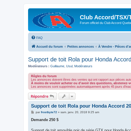
Club Accord/TSX/
Forum officiel du Club Accord Queb
FAQ
Accueil du forum
Petites annonces
À Vendre - Pièces d'a
Support de toit Rola pour Honda Accor
Modérateurs :
Guillaume
,
Usul
,
Modérateurs
Règles du forum
Les annonces doivent êtres des ventes qui ont rapport aux pièces aut
À moins de vouloir acheter ou d'avoir des questions, abstenez
Les annonces sont supprimées automatiquement après 45 jours d'inact
Répondre
Support de toit Rola pour Honda Accord 2
M
par
frostbyte72
»
sam. janv. 20, 2018 9:25 am
e
s
Demande 250 $
s
a
g
Support de toit amovible noir de série GTX pour Honda Acc