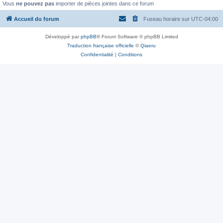
Vous
ne pouvez pas
importer de pièces jointes dans ce forum
Accueil du forum
Fuseau horaire sur
UTC-04:00
Développé par
phpBB
® Forum Software © phpBB Limited
Traduction française officielle
©
Qiaeru
Confidentialité
|
Conditions