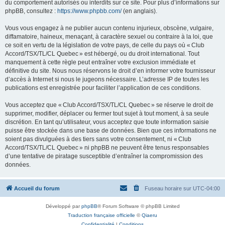
du comportement autorisés ou interdits sur ce site. Pour plus d’informations sur
phpBB, consultez :
https://www.phpbb.com/
(en anglais).
Vous vous engagez à ne publier aucun contenu injurieux, obscène, vulgaire,
diffamatoire, haineux, menaçant, à caractère sexuel ou contraire à la loi, que
ce soit en vertu de la législation de votre pays, de celle du pays où « Club
Accord/TSX/TL/CL Quebec » est hébergé, ou du droit international. Tout
manquement à cette règle peut entraîner votre exclusion immédiate et
définitive du site. Nous nous réservons le droit d’en informer votre fournisseur
d’accès à Internet si nous le jugeons nécessaire. L’adresse IP de toutes les
publications est enregistrée pour faciliter l’application de ces conditions.
Vous acceptez que « Club Accord/TSX/TL/CL Quebec » se réserve le droit de
supprimer, modifier, déplacer ou fermer tout sujet à tout moment, à sa seule
discrétion. En tant qu’utilisateur, vous acceptez que toute information saisie
puisse être stockée dans une base de données. Bien que ces informations ne
soient pas divulguées à des tiers sans votre consentement, ni « Club
Accord/TSX/TL/CL Quebec » ni phpBB ne peuvent être tenus responsables
d’une tentative de piratage susceptible d’entraîner la compromission des
données.
Accueil du forum
Fuseau horaire sur
UTC-04:00
Développé par
phpBB
® Forum Software © phpBB Limited
Traduction française officielle
©
Qiaeru
Confidentialité
|
Conditions