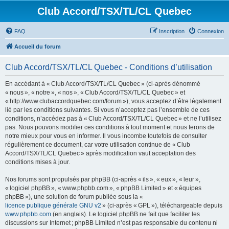
Club Accord/TSX/TL/CL Quebec
FAQ
Inscription
Connexion
Accueil du forum
Club Accord/TSX/TL/CL Quebec - Conditions d’utilisation
En accédant à « Club Accord/TSX/TL/CL Quebec » (ci-après dénommé
« nous », « notre », « nos », « Club Accord/TSX/TL/CL Quebec » et
« http://www.clubaccordquebec.com/forum »), vous acceptez d’être légalement
lié par les conditions suivantes. Si vous n’acceptez pas l’ensemble de ces
conditions, n’accédez pas à « Club Accord/TSX/TL/CL Quebec » et ne l’utilisez
pas. Nous pouvons modifier ces conditions à tout moment et nous ferons de
notre mieux pour vous en informer. Il vous incombe toutefois de consulter
régulièrement ce document, car votre utilisation continue de « Club
Accord/TSX/TL/CL Quebec » après modification vaut acceptation des
conditions mises à jour.
Nos forums sont propulsés par phpBB (ci-après « ils », « eux », « leur »,
« logiciel phpBB », « www.phpbb.com », « phpBB Limited » et « équipes
phpBB »), une solution de forum publiée sous la «
licence publique générale GNU v2
» (ci-après « GPL »), téléchargeable depuis
www.phpbb.com
(en anglais). Le logiciel phpBB ne fait que faciliter les
discussions sur Internet ; phpBB Limited n’est pas responsable du contenu ni