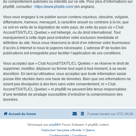
du comportement autorisés ou interdits sur ce site. Pour plus d’informations sur
phpBB, consultez :
https://www.phpbb.com/
(en anglais).
Vous vous engagez à ne publier aucun contenu injurieux, obscène, vulgaire,
diffamatoire, haineux, menaçant, à caractère sexuel ou contraire à la loi, que
ce soit en vertu de la législation de votre pays, de celle du pays où « Club
Accord/TSX/TL/CL Quebec » est hébergé, ou du droit international. Tout
manquement à cette règle peut entraîner votre exclusion immédiate et
définitive du site. Nous nous réservons le droit d’en informer votre fournisseur
d’accès à Internet si nous le jugeons nécessaire. L’adresse IP de toutes les
publications est enregistrée pour faciliter l’application de ces conditions.
Vous acceptez que « Club Accord/TSX/TL/CL Quebec » se réserve le droit de
supprimer, modifier, déplacer ou fermer tout sujet à tout moment, à sa seule
discrétion. En tant qu’utilisateur, vous acceptez que toute information saisie
puisse être stockée dans une base de données. Bien que ces informations ne
soient pas divulguées à des tiers sans votre consentement, ni « Club
Accord/TSX/TL/CL Quebec » ni phpBB ne peuvent être tenus responsables
d’une tentative de piratage susceptible d’entraîner la compromission des
données.
Accueil du forum
Fuseau horaire sur
UTC-04:00
Développé par
phpBB
® Forum Software © phpBB Limited
Traduction française officielle
©
Qiaeru
Confidentialité
|
Conditions