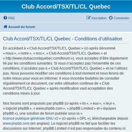
Club Accord/TSX/TL/CL Quebec
FAQ
Inscription
Connexion
Accueil du forum
Club Accord/TSX/TL/CL Quebec - Conditions d’utilisation
En accédant à « Club Accord/TSX/TL/CL Quebec » (ci-après dénommé
« nous », « notre », « nos », « Club Accord/TSX/TL/CL Quebec » et
« http://www.clubaccordquebec.com/forum »), vous acceptez d’être légalement
lié par les conditions suivantes. Si vous n’acceptez pas l’ensemble de ces
conditions, n’accédez pas à « Club Accord/TSX/TL/CL Quebec » et ne l’utilisez
pas. Nous pouvons modifier ces conditions à tout moment et nous ferons de
notre mieux pour vous en informer. Il vous incombe toutefois de consulter
régulièrement ce document, car votre utilisation continue de « Club
Accord/TSX/TL/CL Quebec » après modification vaut acceptation des
conditions mises à jour.
Nos forums sont propulsés par phpBB (ci-après « ils », « eux », « leur »,
« logiciel phpBB », « www.phpbb.com », « phpBB Limited » et « équipes
phpBB »), une solution de forum publiée sous la «
licence publique générale GNU v2
» (ci-après « GPL »), téléchargeable depuis
www.phpbb.com
(en anglais). Le logiciel phpBB ne fait que faciliter les
discussions sur Internet ; phpBB Limited n’est pas responsable du contenu ni