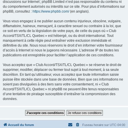
discussions sur Internet ; phpBB Limited n’est pas responsable du contenu ni
du comportement autorisés ou interdits sur ce site. Pour plus d’informations sur
phpBB, consultez :
https://www.phpbb.com/
(en anglais).
Vous vous engagez à ne publier aucun contenu injurieux, obscène, vulgaire,
diffamatoire, haineux, menaçant, à caractère sexuel ou contraire à la loi, que
ce soit en vertu de la législation de votre pays, de celle du pays où « Club
Accord/TSX/TL/CL Quebec » est hébergé, ou du droit international. Tout
manquement à cette règle peut entraîner votre exclusion immédiate et
définitive du site. Nous nous réservons le droit d’en informer votre fournisseur
d’accès à Internet si nous le jugeons nécessaire. L’adresse IP de toutes les
publications est enregistrée pour faciliter l’application de ces conditions.
Vous acceptez que « Club Accord/TSX/TL/CL Quebec » se réserve le droit de
supprimer, modifier, déplacer ou fermer tout sujet à tout moment, à sa seule
discrétion. En tant qu’utilisateur, vous acceptez que toute information saisie
puisse être stockée dans une base de données. Bien que ces informations ne
soient pas divulguées à des tiers sans votre consentement, ni « Club
Accord/TSX/TL/CL Quebec » ni phpBB ne peuvent être tenus responsables
d’une tentative de piratage susceptible d’entraîner la compromission des
données.
Accueil du forum
Fuseau horaire sur
UTC-04:00