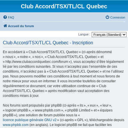
Club Accord/TSX/TL/CL Quebec
FAQ
Connexion
Accueil du forum
Langue :
Club Accord/TSX/TL/CL Quebec - Inscription
En accédant à « Club Accord/TSX/TL/CL Quebec » (ci-après dénommé
« nous », « notre », « nos », « Club Accord/TSX/TL/CL Quebec » et
« http://www.clubaccordquebec.com/forum »), vous acceptez d’être légalement
lié par les conditions suivantes. Si vous n’acceptez pas l’ensemble de ces
conditions, n’accédez pas à « Club Accord/TSX/TL/CL Quebec » et ne l’utilisez
pas. Nous pouvons modifier ces conditions à tout moment et nous ferons de
notre mieux pour vous en informer. Il vous incombe toutefois de consulter
régulièrement ce document, car votre utilisation continue de « Club
Accord/TSX/TL/CL Quebec » après modification vaut acceptation des
conditions mises à jour.
Nos forums sont propulsés par phpBB (ci-après « ils », « eux », « leur »,
« logiciel phpBB », « www.phpbb.com », « phpBB Limited » et « équipes
phpBB »), une solution de forum publiée sous la «
licence publique générale GNU v2
» (ci-après « GPL »), téléchargeable depuis
www.phpbb.com
(en anglais). Le logiciel phpBB ne fait que faciliter les