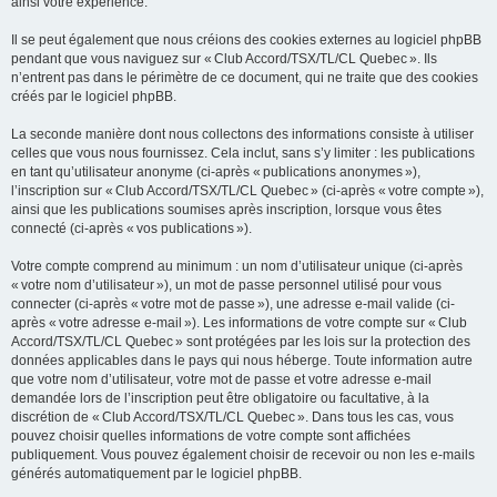
ainsi votre expérience.
Il se peut également que nous créions des cookies externes au logiciel phpBB
pendant que vous naviguez sur « Club Accord/TSX/TL/CL Quebec ». Ils
n’entrent pas dans le périmètre de ce document, qui ne traite que des cookies
créés par le logiciel phpBB.
La seconde manière dont nous collectons des informations consiste à utiliser
celles que vous nous fournissez. Cela inclut, sans s’y limiter : les publications
en tant qu’utilisateur anonyme (ci-après « publications anonymes »),
l’inscription sur « Club Accord/TSX/TL/CL Quebec » (ci-après « votre compte »),
ainsi que les publications soumises après inscription, lorsque vous êtes
connecté (ci-après « vos publications »).
Votre compte comprend au minimum : un nom d’utilisateur unique (ci-après
« votre nom d’utilisateur »), un mot de passe personnel utilisé pour vous
connecter (ci-après « votre mot de passe »), une adresse e-mail valide (ci-
après « votre adresse e-mail »). Les informations de votre compte sur « Club
Accord/TSX/TL/CL Quebec » sont protégées par les lois sur la protection des
données applicables dans le pays qui nous héberge. Toute information autre
que votre nom d’utilisateur, votre mot de passe et votre adresse e-mail
demandée lors de l’inscription peut être obligatoire ou facultative, à la
discrétion de « Club Accord/TSX/TL/CL Quebec ». Dans tous les cas, vous
pouvez choisir quelles informations de votre compte sont affichées
publiquement. Vous pouvez également choisir de recevoir ou non les e-mails
générés automatiquement par le logiciel phpBB.