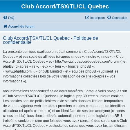
Club Accord/TSX/TL/CL Quebec
FAQ
Inscription
Connexion
Accueil du forum
Club Accord/TSX/TL/CL Quebec - Politique de
confidentialité
La présente politique explique en détail comment « Club Accord/TSX/TL/CL
Quebec » et ses sociétés affiliées (ci-après « nous », « notre », « nos », « Club
Accord/TSX/TL/CL Quebec » et « http://www.clubaccordquebec.com/forum ») et
phpBB (ci-après « ils », « eux », « leur », « logiciel phpBB »,
« www.phpbb.com », « phpBB Limited » et « équipes phpBB ») utilisent les
informations collectées lors de votre utilisation de ce site (ci-après « vos
informations »).
Vos informations sont collectées de deux manières. Lorsque vous naviguez sur
« Club Accord/TSX/TL/CL Quebec », le logiciel phpBB crée plusieurs cookies.
Les cookies sont de petits fichiers texte stockés dans les fichiers temporaires
de votre navigateur web. Les deux premiers cookies contiennent un identifiant
utilisateur (ci-après « user-id ») et un identifiant de session anonyme (ci-après
« session-id »), tous deux attribués automatiquement par le logiciel phpBB. Un
troisième cookie est créé une fois que vous avez consulté des sujets sur « Club
Accord/TSX/TL/CL Quebec » et stocke les sujets que vous avez lus, améliorant