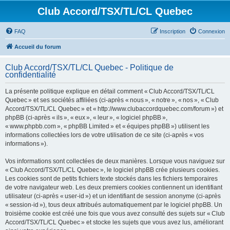
Club Accord/TSX/TL/CL Quebec
FAQ
Inscription
Connexion
Accueil du forum
Club Accord/TSX/TL/CL Quebec - Politique de
confidentialité
La présente politique explique en détail comment « Club Accord/TSX/TL/CL
Quebec » et ses sociétés affiliées (ci-après « nous », « notre », « nos », « Club
Accord/TSX/TL/CL Quebec » et « http://www.clubaccordquebec.com/forum ») et
phpBB (ci-après « ils », « eux », « leur », « logiciel phpBB »,
« www.phpbb.com », « phpBB Limited » et « équipes phpBB ») utilisent les
informations collectées lors de votre utilisation de ce site (ci-après « vos
informations »).
Vos informations sont collectées de deux manières. Lorsque vous naviguez sur
« Club Accord/TSX/TL/CL Quebec », le logiciel phpBB crée plusieurs cookies.
Les cookies sont de petits fichiers texte stockés dans les fichiers temporaires
de votre navigateur web. Les deux premiers cookies contiennent un identifiant
utilisateur (ci-après « user-id ») et un identifiant de session anonyme (ci-après
« session-id »), tous deux attribués automatiquement par le logiciel phpBB. Un
troisième cookie est créé une fois que vous avez consulté des sujets sur « Club
Accord/TSX/TL/CL Quebec » et stocke les sujets que vous avez lus, améliorant