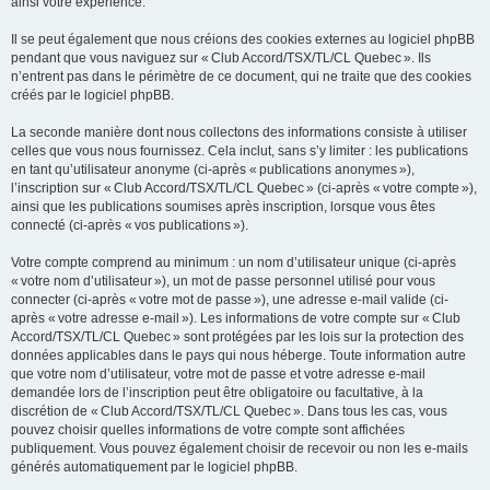
ainsi votre expérience.
Il se peut également que nous créions des cookies externes au logiciel phpBB
pendant que vous naviguez sur « Club Accord/TSX/TL/CL Quebec ». Ils
n’entrent pas dans le périmètre de ce document, qui ne traite que des cookies
créés par le logiciel phpBB.
La seconde manière dont nous collectons des informations consiste à utiliser
celles que vous nous fournissez. Cela inclut, sans s’y limiter : les publications
en tant qu’utilisateur anonyme (ci-après « publications anonymes »),
l’inscription sur « Club Accord/TSX/TL/CL Quebec » (ci-après « votre compte »),
ainsi que les publications soumises après inscription, lorsque vous êtes
connecté (ci-après « vos publications »).
Votre compte comprend au minimum : un nom d’utilisateur unique (ci-après
« votre nom d’utilisateur »), un mot de passe personnel utilisé pour vous
connecter (ci-après « votre mot de passe »), une adresse e-mail valide (ci-
après « votre adresse e-mail »). Les informations de votre compte sur « Club
Accord/TSX/TL/CL Quebec » sont protégées par les lois sur la protection des
données applicables dans le pays qui nous héberge. Toute information autre
que votre nom d’utilisateur, votre mot de passe et votre adresse e-mail
demandée lors de l’inscription peut être obligatoire ou facultative, à la
discrétion de « Club Accord/TSX/TL/CL Quebec ». Dans tous les cas, vous
pouvez choisir quelles informations de votre compte sont affichées
publiquement. Vous pouvez également choisir de recevoir ou non les e-mails
générés automatiquement par le logiciel phpBB.