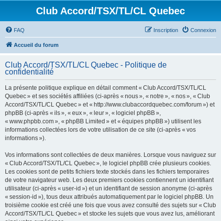
Club Accord/TSX/TL/CL Quebec
FAQ
Inscription
Connexion
Accueil du forum
Club Accord/TSX/TL/CL Quebec - Politique de
confidentialité
La présente politique explique en détail comment « Club Accord/TSX/TL/CL
Quebec » et ses sociétés affiliées (ci-après « nous », « notre », « nos », « Club
Accord/TSX/TL/CL Quebec » et « http://www.clubaccordquebec.com/forum ») et
phpBB (ci-après « ils », « eux », « leur », « logiciel phpBB »,
« www.phpbb.com », « phpBB Limited » et « équipes phpBB ») utilisent les
informations collectées lors de votre utilisation de ce site (ci-après « vos
informations »).
Vos informations sont collectées de deux manières. Lorsque vous naviguez sur
« Club Accord/TSX/TL/CL Quebec », le logiciel phpBB crée plusieurs cookies.
Les cookies sont de petits fichiers texte stockés dans les fichiers temporaires
de votre navigateur web. Les deux premiers cookies contiennent un identifiant
utilisateur (ci-après « user-id ») et un identifiant de session anonyme (ci-après
« session-id »), tous deux attribués automatiquement par le logiciel phpBB. Un
troisième cookie est créé une fois que vous avez consulté des sujets sur « Club
Accord/TSX/TL/CL Quebec » et stocke les sujets que vous avez lus, améliorant