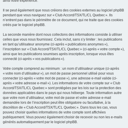
ainsi votre expérience.
Il se peut également que nous créions des cookies externes au logiciel phpBB
pendant que vous naviguez sur « Club Accord/TSX/TL/CL Quebec ». Ils
n’entrent pas dans le périmètre de ce document, qui ne traite que des cookies
créés par le logiciel phpBB.
La seconde manière dont nous collectons des informations consiste à utiliser
celles que vous nous fournissez. Cela inclut, sans s’y limiter : les publications
en tant qu’utilisateur anonyme (ci-après « publications anonymes »),
l’inscription sur « Club Accord/TSX/TL/CL Quebec » (ci-après « votre compte »),
ainsi que les publications soumises après inscription, lorsque vous êtes
connecté (ci-après « vos publications »).
Votre compte comprend au minimum : un nom d’utilisateur unique (ci-après
« votre nom d’utilisateur »), un mot de passe personnel utilisé pour vous
connecter (ci-après « votre mot de passe »), une adresse e-mail valide (ci-
après « votre adresse e-mail »). Les informations de votre compte sur « Club
Accord/TSX/TL/CL Quebec » sont protégées par les lois sur la protection des
données applicables dans le pays qui nous héberge. Toute information autre
que votre nom d’utilisateur, votre mot de passe et votre adresse e-mail
demandée lors de l’inscription peut être obligatoire ou facultative, à la
discrétion de « Club Accord/TSX/TL/CL Quebec ». Dans tous les cas, vous
pouvez choisir quelles informations de votre compte sont affichées
publiquement. Vous pouvez également choisir de recevoir ou non les e-mails
générés automatiquement par le logiciel phpBB.