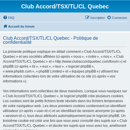
Club Accord/TSX/TL/CL Quebec
FAQ
Inscription
Connexion
Accueil du forum
Club Accord/TSX/TL/CL Quebec - Politique de
confidentialité
La présente politique explique en détail comment « Club Accord/TSX/TL/CL
Quebec » et ses sociétés affiliées (ci-après « nous », « notre », « nos », « Club
Accord/TSX/TL/CL Quebec » et « http://www.clubaccordquebec.com/forum ») et
phpBB (ci-après « ils », « eux », « leur », « logiciel phpBB »,
« www.phpbb.com », « phpBB Limited » et « équipes phpBB ») utilisent les
informations collectées lors de votre utilisation de ce site (ci-après « vos
informations »).
Vos informations sont collectées de deux manières. Lorsque vous naviguez sur
« Club Accord/TSX/TL/CL Quebec », le logiciel phpBB crée plusieurs cookies.
Les cookies sont de petits fichiers texte stockés dans les fichiers temporaires
de votre navigateur web. Les deux premiers cookies contiennent un identifiant
utilisateur (ci-après « user-id ») et un identifiant de session anonyme (ci-après
« session-id »), tous deux attribués automatiquement par le logiciel phpBB. Un
troisième cookie est créé une fois que vous avez consulté des sujets sur « Club
Accord/TSX/TL/CL Quebec » et stocke les sujets que vous avez lus, améliorant