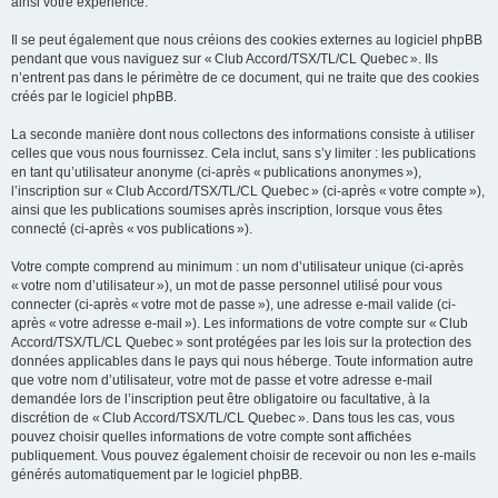
ainsi votre expérience.
Il se peut également que nous créions des cookies externes au logiciel phpBB
pendant que vous naviguez sur « Club Accord/TSX/TL/CL Quebec ». Ils
n’entrent pas dans le périmètre de ce document, qui ne traite que des cookies
créés par le logiciel phpBB.
La seconde manière dont nous collectons des informations consiste à utiliser
celles que vous nous fournissez. Cela inclut, sans s’y limiter : les publications
en tant qu’utilisateur anonyme (ci-après « publications anonymes »),
l’inscription sur « Club Accord/TSX/TL/CL Quebec » (ci-après « votre compte »),
ainsi que les publications soumises après inscription, lorsque vous êtes
connecté (ci-après « vos publications »).
Votre compte comprend au minimum : un nom d’utilisateur unique (ci-après
« votre nom d’utilisateur »), un mot de passe personnel utilisé pour vous
connecter (ci-après « votre mot de passe »), une adresse e-mail valide (ci-
après « votre adresse e-mail »). Les informations de votre compte sur « Club
Accord/TSX/TL/CL Quebec » sont protégées par les lois sur la protection des
données applicables dans le pays qui nous héberge. Toute information autre
que votre nom d’utilisateur, votre mot de passe et votre adresse e-mail
demandée lors de l’inscription peut être obligatoire ou facultative, à la
discrétion de « Club Accord/TSX/TL/CL Quebec ». Dans tous les cas, vous
pouvez choisir quelles informations de votre compte sont affichées
publiquement. Vous pouvez également choisir de recevoir ou non les e-mails
générés automatiquement par le logiciel phpBB.