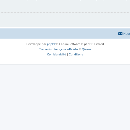
Nous
Développé par
phpBB
® Forum Software © phpBB Limited
Traduction française officielle
©
Qiaeru
Confidentialité
|
Conditions