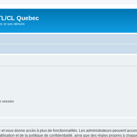
TL/CL Quebec
ec et ses dérivés
e session
ide et vous donne accès à plus de fonctionnalités. Les administrateurs peuvent acc
lisation et de la politique de confidentialité, ainsi que des règles propres à chaqu