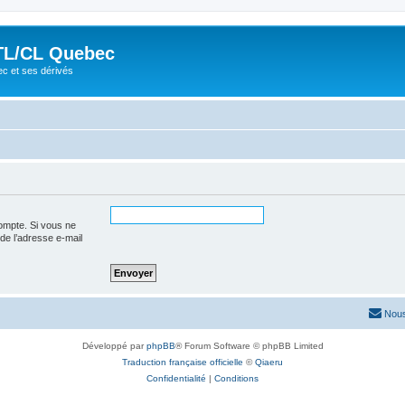
TL/CL Quebec
ec et ses dérivés
ompte. Si vous ne
 de l’adresse e-mail
Nous
Développé par
phpBB
® Forum Software © phpBB Limited
Traduction française officielle
©
Qiaeru
Confidentialité
|
Conditions