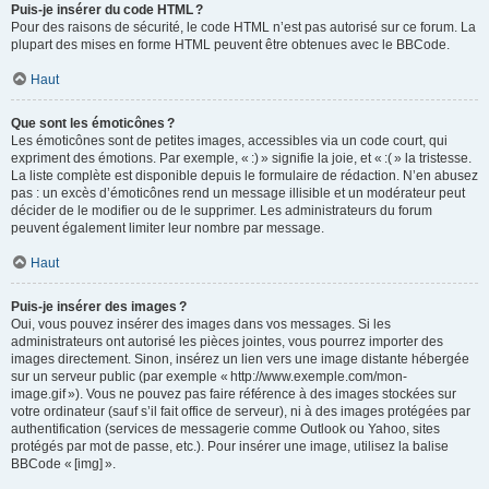
Puis-je insérer du code HTML ?
Pour des raisons de sécurité, le code HTML n’est pas autorisé sur ce forum. La
plupart des mises en forme HTML peuvent être obtenues avec le BBCode.
Haut
Que sont les émoticônes ?
Les émoticônes sont de petites images, accessibles via un code court, qui
expriment des émotions. Par exemple, « :) » signifie la joie, et « :( » la tristesse.
La liste complète est disponible depuis le formulaire de rédaction. N’en abusez
pas : un excès d’émoticônes rend un message illisible et un modérateur peut
décider de le modifier ou de le supprimer. Les administrateurs du forum
peuvent également limiter leur nombre par message.
Haut
Puis-je insérer des images ?
Oui, vous pouvez insérer des images dans vos messages. Si les
administrateurs ont autorisé les pièces jointes, vous pourrez importer des
images directement. Sinon, insérez un lien vers une image distante hébergée
sur un serveur public (par exemple « http://www.exemple.com/mon-
image.gif »). Vous ne pouvez pas faire référence à des images stockées sur
votre ordinateur (sauf s’il fait office de serveur), ni à des images protégées par
authentification (services de messagerie comme Outlook ou Yahoo, sites
protégés par mot de passe, etc.). Pour insérer une image, utilisez la balise
BBCode « [img] ».