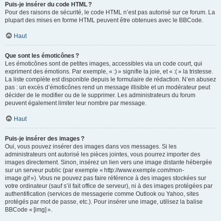
Puis-je insérer du code HTML ?
Pour des raisons de sécurité, le code HTML n’est pas autorisé sur ce forum. La
plupart des mises en forme HTML peuvent être obtenues avec le BBCode.
Haut
Que sont les émoticônes ?
Les émoticônes sont de petites images, accessibles via un code court, qui
expriment des émotions. Par exemple, « :) » signifie la joie, et « :( » la tristesse.
La liste complète est disponible depuis le formulaire de rédaction. N’en abusez
pas : un excès d’émoticônes rend un message illisible et un modérateur peut
décider de le modifier ou de le supprimer. Les administrateurs du forum
peuvent également limiter leur nombre par message.
Haut
Puis-je insérer des images ?
Oui, vous pouvez insérer des images dans vos messages. Si les
administrateurs ont autorisé les pièces jointes, vous pourrez importer des
images directement. Sinon, insérez un lien vers une image distante hébergée
sur un serveur public (par exemple « http://www.exemple.com/mon-
image.gif »). Vous ne pouvez pas faire référence à des images stockées sur
votre ordinateur (sauf s’il fait office de serveur), ni à des images protégées par
authentification (services de messagerie comme Outlook ou Yahoo, sites
protégés par mot de passe, etc.). Pour insérer une image, utilisez la balise
BBCode « [img] ».