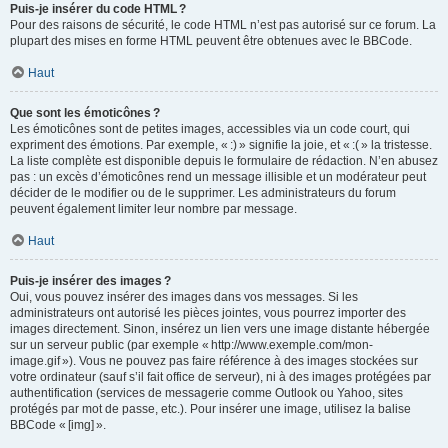
Puis-je insérer du code HTML ?
Pour des raisons de sécurité, le code HTML n’est pas autorisé sur ce forum. La
plupart des mises en forme HTML peuvent être obtenues avec le BBCode.
Haut
Que sont les émoticônes ?
Les émoticônes sont de petites images, accessibles via un code court, qui
expriment des émotions. Par exemple, « :) » signifie la joie, et « :( » la tristesse.
La liste complète est disponible depuis le formulaire de rédaction. N’en abusez
pas : un excès d’émoticônes rend un message illisible et un modérateur peut
décider de le modifier ou de le supprimer. Les administrateurs du forum
peuvent également limiter leur nombre par message.
Haut
Puis-je insérer des images ?
Oui, vous pouvez insérer des images dans vos messages. Si les
administrateurs ont autorisé les pièces jointes, vous pourrez importer des
images directement. Sinon, insérez un lien vers une image distante hébergée
sur un serveur public (par exemple « http://www.exemple.com/mon-
image.gif »). Vous ne pouvez pas faire référence à des images stockées sur
votre ordinateur (sauf s’il fait office de serveur), ni à des images protégées par
authentification (services de messagerie comme Outlook ou Yahoo, sites
protégés par mot de passe, etc.). Pour insérer une image, utilisez la balise
BBCode « [img] ».