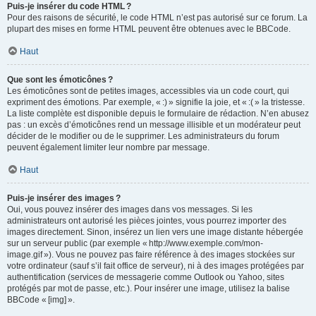
Puis-je insérer du code HTML ?
Pour des raisons de sécurité, le code HTML n’est pas autorisé sur ce forum. La
plupart des mises en forme HTML peuvent être obtenues avec le BBCode.
Haut
Que sont les émoticônes ?
Les émoticônes sont de petites images, accessibles via un code court, qui
expriment des émotions. Par exemple, « :) » signifie la joie, et « :( » la tristesse.
La liste complète est disponible depuis le formulaire de rédaction. N’en abusez
pas : un excès d’émoticônes rend un message illisible et un modérateur peut
décider de le modifier ou de le supprimer. Les administrateurs du forum
peuvent également limiter leur nombre par message.
Haut
Puis-je insérer des images ?
Oui, vous pouvez insérer des images dans vos messages. Si les
administrateurs ont autorisé les pièces jointes, vous pourrez importer des
images directement. Sinon, insérez un lien vers une image distante hébergée
sur un serveur public (par exemple « http://www.exemple.com/mon-
image.gif »). Vous ne pouvez pas faire référence à des images stockées sur
votre ordinateur (sauf s’il fait office de serveur), ni à des images protégées par
authentification (services de messagerie comme Outlook ou Yahoo, sites
protégés par mot de passe, etc.). Pour insérer une image, utilisez la balise
BBCode « [img] ».