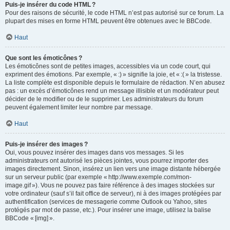
Puis-je insérer du code HTML ?
Pour des raisons de sécurité, le code HTML n’est pas autorisé sur ce forum. La
plupart des mises en forme HTML peuvent être obtenues avec le BBCode.
Haut
Que sont les émoticônes ?
Les émoticônes sont de petites images, accessibles via un code court, qui
expriment des émotions. Par exemple, « :) » signifie la joie, et « :( » la tristesse.
La liste complète est disponible depuis le formulaire de rédaction. N’en abusez
pas : un excès d’émoticônes rend un message illisible et un modérateur peut
décider de le modifier ou de le supprimer. Les administrateurs du forum
peuvent également limiter leur nombre par message.
Haut
Puis-je insérer des images ?
Oui, vous pouvez insérer des images dans vos messages. Si les
administrateurs ont autorisé les pièces jointes, vous pourrez importer des
images directement. Sinon, insérez un lien vers une image distante hébergée
sur un serveur public (par exemple « http://www.exemple.com/mon-
image.gif »). Vous ne pouvez pas faire référence à des images stockées sur
votre ordinateur (sauf s’il fait office de serveur), ni à des images protégées par
authentification (services de messagerie comme Outlook ou Yahoo, sites
protégés par mot de passe, etc.). Pour insérer une image, utilisez la balise
BBCode « [img] ».